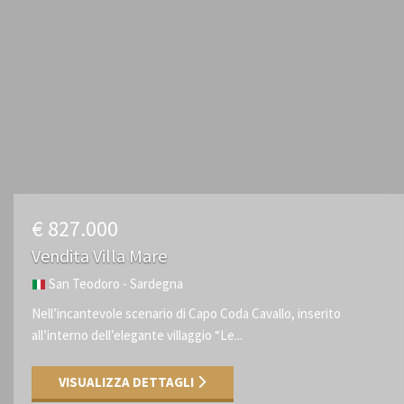
€ 827.000
Vendita Villa Mare
San Teodoro - Sardegna
Nell’incantevole scenario di Capo Coda Cavallo, inserito
all’interno dell’elegante villaggio “Le...
VISUALIZZA DETTAGLI